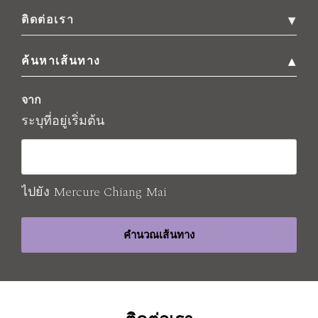
ติดต่อเรา
183 Changhuak Rd, Tambon Si Phum, Mueang
ค้นหาเส้นทาง
Chiang Mai District,
,
50200
Chiang Mai
,
Thailand
จาก
ระบุที่อยู่เริ่มต้น
โทรศัพท์
+66 53 225500
อีเมล
reservation@mercurechiangmai.com
ไปยัง
Mercure Chiang Mai
คำนวณเส้นทาง