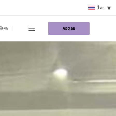
ไทย
พิเศษ
จองเลย